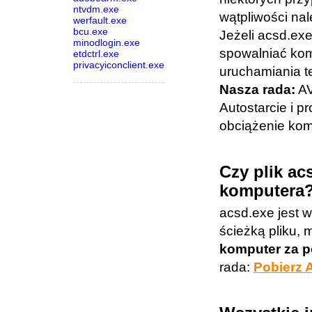
ntvdm.exe
wątpliwości na
werfault.exe
bcu.exe
Jeżeli acsd.ex
minodlogin.exe
spowalniać ko
etdctrl.exe
privacyiconclient.exe
uruchamiania te
Nasza rada:
AV
Autostarcie i 
obciążenie kom
Czy plik ac
komputera
acsd.exe jest 
ścieżką pliku,
komputer za 
rada:
Pobierz 