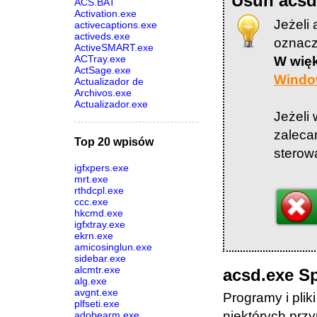
Usuń acsd
ACS.BAT
Activation.exe
Jeżeli
activecaptions.exe
activeds.exe
oznacz
ActiveSMART.exe
ACTray.exe
W wię
ActSage.exe
Windo
Actualizador de
Archivos.exe
Actualizador.exe
Jeżeli
zaleca
Top 20 wpisów
sterow
igfxpers.exe
mrt.exe
rthdcpl.exe
ccc.exe
hkcmd.exe
igfxtray.exe
ekrn.exe
amicosinglun.exe
sidebar.exe
alcmtr.exe
acsd.exe S
alg.exe
avgnt.exe
Programy i pli
plfseti.exe
niektórych prz
adobearm.exe