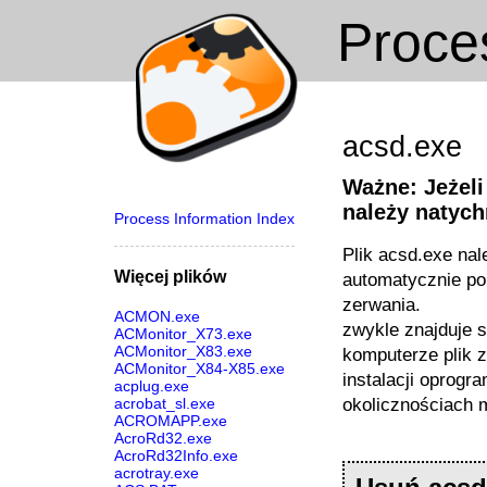
Proc
acsd.exe
Ważne: Jeżeli
należy natyc
Process Information Index
Plik acsd.exe na
Więcej plików
automatycznie po
zerwania.
ACMON.exe
zwykle znajduje s
ACMonitor_X73.exe
ACMonitor_X83.exe
komputerze plik z
ACMonitor_X84-X85.exe
instalacji oprogr
acplug.exe
okolicznościach 
acrobat_sl.exe
ACROMAPP.exe
AcroRd32.exe
AcroRd32Info.exe
acrotray.exe