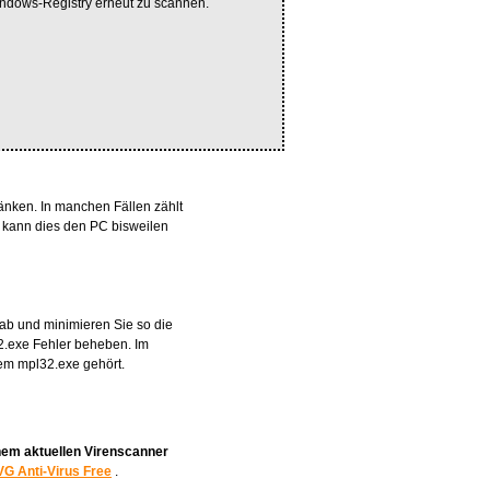
indows-Registry erneut zu scannen.
nken. In manchen Fällen zählt
, kann dies den PC bisweilen
ab und minimieren Sie so die
32.exe Fehler beheben. Im
dem mpl32.exe gehört.
nem aktuellen Virenscanner
G Anti-Virus Free
.