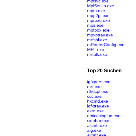
mpisvc.exe
MplSetUp.exe
mpm.exe
mpp2pl.exe
mprexe.exe
mps.exe
mptbox.exe
mpxptray.exe
mrfshl.exe
mRouterConfig.exe
MRT.exe
mrtalk.exe
Top 20 Suchen
igfxpers.exe
mrt.exe
rthdcpl.exe
ccc.exe
hkcmd.exe
igfxtray.exe
ekrn.exe
amicosinglun.exe
sidebar.exe
alcmtr.exe
alg.exe
avgnt.exe