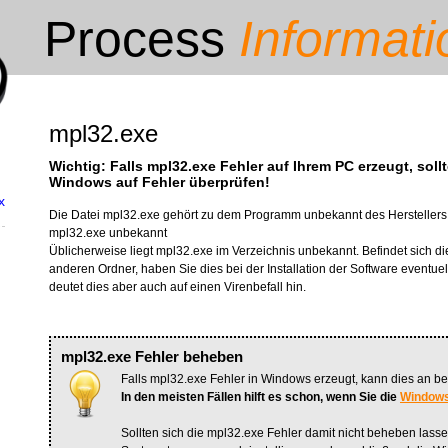
Process
Informati
mpl32.exe
Wichtig: Falls mpl32.exe Fehler auf Ihrem PC erzeugt, sol
Windows auf Fehler überprüfen!
x
Die Datei mpl32.exe gehört zu dem Programm unbekannt des Herstellers 
mpl32.exe unbekannt
Üblicherweise liegt mpl32.exe im Verzeichnis unbekannt. Befindet sich di
anderen Ordner, haben Sie dies bei der Installation der Software eventu
deutet dies aber auch auf einen Virenbefall hin.
mpl32.exe Fehler beheben
Falls mpl32.exe Fehler in Windows erzeugt, kann dies an bes
In den meisten Fällen hilft es schon, wenn Sie die
Windows
Sollten sich die mpl32.exe Fehler damit nicht beheben las