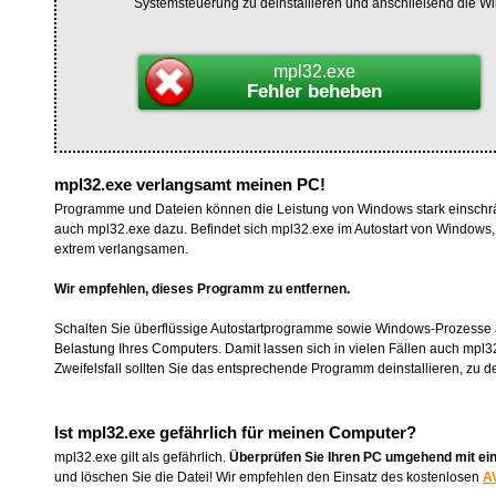
Systemsteuerung zu deinstallieren und anschließend die W
mpl32.exe
Fehler beheben
mpl32.exe verlangsamt meinen PC!
Programme und Dateien können die Leistung von Windows stark einschrä
auch mpl32.exe dazu. Befindet sich mpl32.exe im Autostart von Windows
extrem verlangsamen.
Wir empfehlen, dieses Programm zu entfernen.
Schalten Sie überflüssige Autostartprogramme sowie Windows-Prozesse 
Belastung Ihres Computers. Damit lassen sich in vielen Fällen auch mpl
Zweifelsfall sollten Sie das entsprechende Programm deinstallieren, zu 
Ist mpl32.exe gefährlich für meinen Computer?
mpl32.exe gilt als gefährlich.
Überprüfen Sie Ihren PC umgehend mit ei
und löschen Sie die Datei! Wir empfehlen den Einsatz des kostenlosen
AV