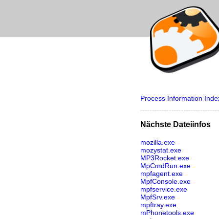
Process Information Inde
Nächste Dateiinfos
mozilla.exe
mozystat.exe
MP3Rocket.exe
MpCmdRun.exe
mpfagent.exe
MpfConsole.exe
mpfservice.exe
MpfSrv.exe
mpftray.exe
mPhonetools.exe