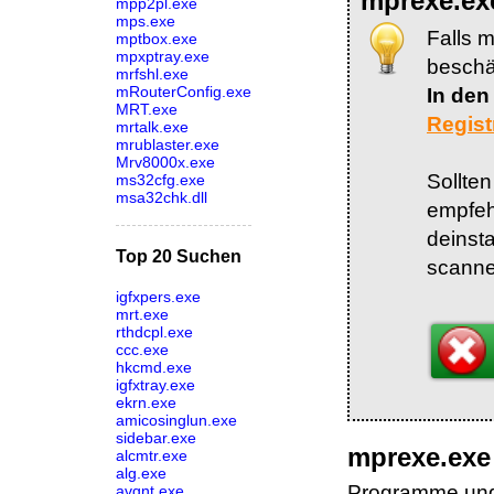
mprexe.ex
mpp2pl.exe
mps.exe
Falls 
mptbox.exe
mpxptray.exe
beschäd
mrfshl.exe
mRouterConfig.exe
In den
MRT.exe
Regist
mrtalk.exe
mrublaster.exe
Mrv8000x.exe
Sollte
ms32cfg.exe
msa32chk.dll
empfeh
deinst
Top 20 Suchen
scanne
igfxpers.exe
mrt.exe
rthdcpl.exe
ccc.exe
hkcmd.exe
igfxtray.exe
ekrn.exe
amicosinglun.exe
sidebar.exe
mprexe.exe
alcmtr.exe
alg.exe
Programme und 
avgnt.exe