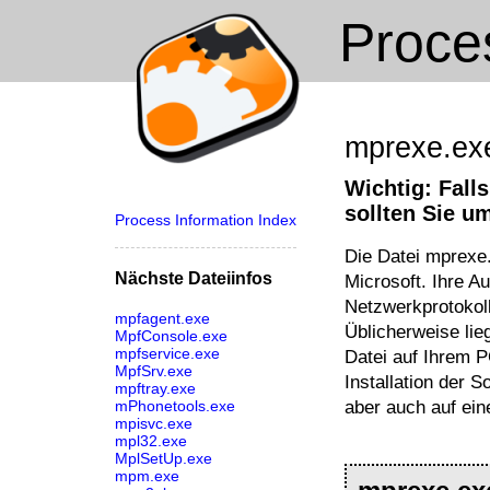
Proc
mprexe.ex
Wichtig: Fall
sollten Sie u
Process Information Index
Die Datei mprexe
Nächste Dateiinfos
Microsoft. Ihre A
Netzwerkprotokol
mpfagent.exe
Üblicherweise lie
MpfConsole.exe
mpfservice.exe
Datei auf Ihrem P
MpfSrv.exe
Installation der 
mpftray.exe
aber auch auf eine
mPhonetools.exe
mpisvc.exe
mpl32.exe
MplSetUp.exe
mpm.exe