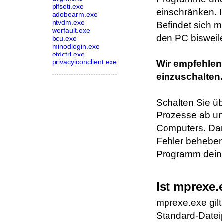
plfseti.exe
einschränken. 
adobearm.exe
ntvdm.exe
Befindet sich 
werfault.exe
den PC bisweil
bcu.exe
minodlogin.exe
etdctrl.exe
privacyiconclient.exe
Wir empfehlen
einzuschalten
Schalten Sie ü
Prozesse ab un
Computers. Dam
Fehler beheben.
Programm deins
Ist mprexe.
mprexe.exe gilt
Standard-Dateip