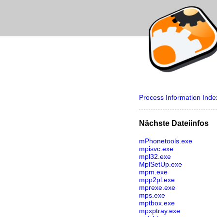
Process Information Inde
Nächste Dateiinfos
mPhonetools.exe
mpisvc.exe
mpl32.exe
MplSetUp.exe
mpm.exe
mpp2pl.exe
mprexe.exe
mps.exe
mptbox.exe
mpxptray.exe