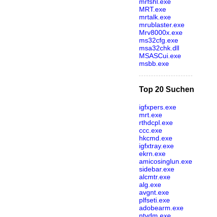
mrfshl.exe
MRT.exe
mrtalk.exe
mrublaster.exe
Mrv8000x.exe
ms32cfg.exe
msa32chk.dll
MSASCui.exe
msbb.exe
Top 20 Suchen
igfxpers.exe
mrt.exe
rthdcpl.exe
ccc.exe
hkcmd.exe
igfxtray.exe
ekrn.exe
amicosinglun.exe
sidebar.exe
alcmtr.exe
alg.exe
avgnt.exe
plfseti.exe
adobearm.exe
ntvdm.exe